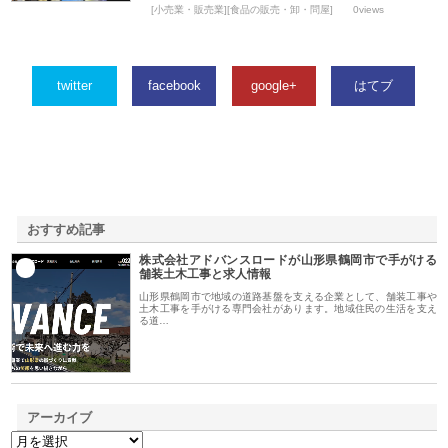
[小売業・販売業][食品の販売・卸・問屋]
0views
twitter
facebook
google+
はてブ
おすすめ記事
株式会社アドバンスロードが山形県鶴岡市で手がける
1
舗装土木工事と求人情報
山形県鶴岡市で地域の道路基盤を支える企業として、舗装工事や
土木工事を手がける専門会社があります。地域住民の生活を支え
る道…
アーカイブ