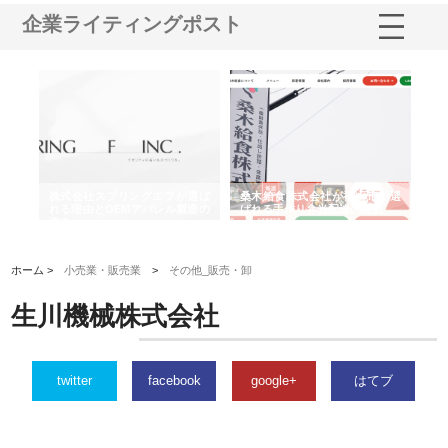
企業ライティングポスト
や店
株式会社スプリングエフが選ば
桑木給食株式会社が福山市で選
株
る理
れる理由とOEMアパレル製造の
ばれる手作り弁当配達の理由
れ
強み
ホーム >
小売業・販売業
>
その他_販売・卸
生川機械株式会社
twitter
facebook
google+
はてブ