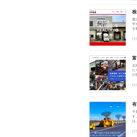
株
鹿
牛
を
[
富
北
た
の
[
有
千
す
は
[