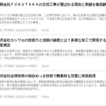
限会社ＦＵＫＵＴＡＫＡの立坑工事が選ばれる理由と実績を徹底
下インフラ整備の要となる立坑工事。この専門分野において、確かな技術力と豊富な経験
るのが有限会社ＦＵＫＵＴＡＫＡです。下水道工事や上水道工事、ガス管敷設など、私た
生活を支える重要なインフラ整備…
士業（専門職種）][公認会計士事務所]
0views
式会社カシワセの技術力と信頼の秘密とは？多様な加工で実現す
客満足
密加工の世界では、技術力と信頼性が何よりも重要視されます。製造業の基盤を支える金
工において、長年の実績と確かな技術で多くの企業から厚い信頼を獲得している企業があ
す。それが株式会社カシワセです…
士業（専門職種）][公認会計士事務所]
0views
式会社会津技研の独自めっき技術で難素材も完璧に表面処理
業界の多様な製品開発において、表面処理技術は製品の耐久性や機能性を左右する重要な
です。特に複雑な形状や特殊素材への対応が求められる現代のものづくりにおいて、高度
術力を持つ専門企業の存在は不可…
士業（専門職種）][公認会計士事務所]
0views