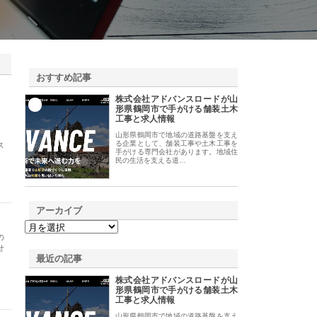
おすすめ記事
株式会社アドバンスロードが山
1
形県鶴岡市で手がける舗装土木
工事と求人情報
山形県鶴岡市で地域の道路基盤を支え
る企業として、舗装工事や土木工事を
ス
手がける専門会社があります。地域住
、
民の生活を支える道…
アーカイブ
の
せ
最近の記事
株式会社アドバンスロードが山
形県鶴岡市で手がける舗装土木
工事と求人情報
山形県鶴岡市で地域の道路基盤を支え