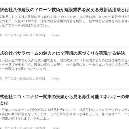
限会社八伸建設のドローン技術が建設業界を変える最新活用法と
設業界における技術革新は日々進化を続けていますが、その最前線に立つのが有限会社八
設のドローン技術活用です。従来の建設現場の課題を解決し、効率性と安全性を両立させ
たなアプローチが注目を集めてい…
士業（専門職種）][公認会計士事務所]
0views
式会社バサラホームの魅力とは？理想の家づくりを実現する秘訣
まいは人生の中でも大きな買い物であり、理想の家づくりを実現するためには信頼できる
トナー選びが重要です。家族の暮らしを守り、長く快適に過ごせる住まいを提供する住宅
カーの選択は慎重に行いたいもの…
士業（専門職種）][公認会計士事務所]
0views
式会社エコ・エナジー関東の実績から見る再生可能エネルギーの
とは
生可能エネルギーへの関心が高まる現代社会において、持続可能なエネルギー供給システ
構築は喫緊の課題となっています。この分野で注目すべき存在として、株式会社エコ・エ
ー関東が挙げられます。同社は太…
士業（専門職種）][公認会計士事務所]
0views