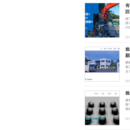
有
説
地
誇
の
[
株
顧
精
加
ま
[
株
産
程
技
[