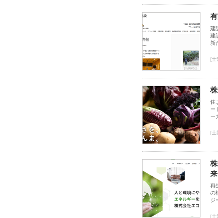
有
建
建
新
[
株
住
ー
ー
[
株
来
再
の
ジ
[