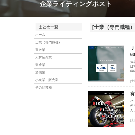
企業ライティングポスト
[士業（専門職種）
まとめ一覧
ホーム
士業（専門職種）
Ｊ
運送業
6
人材紹介業
大
製造業
は
6
通信業
小売業・販売業
[
その他業種
有
バ
使
ん
[