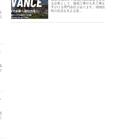
る企業として、舗装工事や土木工事を
手がける専門会社があります。地域住
民の生活を支える道…
る
右
社
負
で
秘
包
三