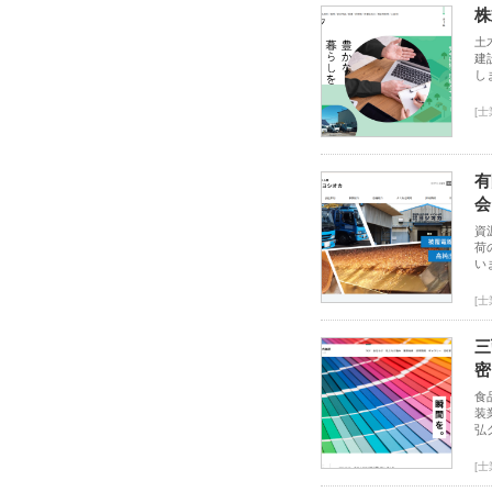
株
土
建
し
[
有
会
資
荷
い
[
三
密
食
装
弘
[