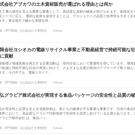
式会社アブカワの土木資材販売が選ばれる理由とは何か
木工事の成功を支える重要な要素として、高品質な資材の確保が挙げられます。多様化す
設ニーズに応え、適切な資材を提供することは、プロジェクトの品質と効率性を大きく左
ます。東北地方で確かな実績を持…
士業（専門職種）][公認会計士事務所]
0views
限会社ヨシオカの電線リサイクル事業と不動産経営で持続可能な
に貢献
源循環と地域貢献を両立する企業活動は、現代社会において重要性を増しています。環境
の低減と持続可能な社会の実現に向けて、さまざまな企業が独自のアプローチで取り組ん
ます。その中でも、電線リサイク…
士業（専門職種）][公認会計士事務所]
0views
弘グラビア株式会社が実現する食品パッケージの安全性と品質の
品の安全性と品質を支える包装技術は、私たちの健康を守る重要な要素です。日本の食品
業界において、高品質なグラビア印刷技術で安全性を追求し続けている企業があります。
グラビア株式会社 は、食品パッ…
士業（専門職種）][公認会計士事務所]
0views