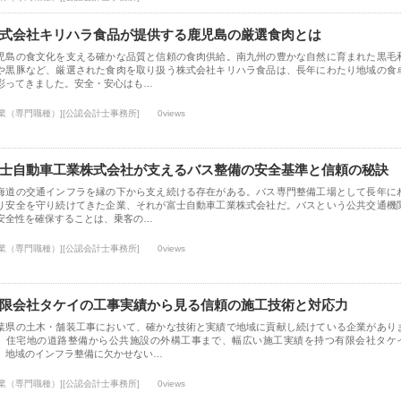
式会社キリハラ食品が提供する鹿児島の厳選食肉とは
児島の食文化を支える確かな品質と信頼の食肉供給。南九州の豊かな自然に育まれた黒毛
や黒豚など、厳選された食肉を取り扱う株式会社キリハラ食品は、長年にわたり地域の食
彩ってきました。安全・安心はも…
士業（専門職種）][公認会計士事務所]
0views
士自動車工業株式会社が支えるバス整備の安全基準と信頼の秘訣
海道の交通インフラを縁の下から支え続ける存在がある。バス専門整備工場として長年に
り安全を守り続けてきた企業、それが富士自動車工業株式会社だ。バスという公共交通機
安全性を確保することは、乗客の…
士業（専門職種）][公認会計士事務所]
0views
限会社タケイの工事実績から見る信頼の施工技術と対応力
葉県の土木・舗装工事において、確かな技術と実績で地域に貢献し続けている企業があり
。住宅地の道路整備から公共施設の外構工事まで、幅広い施工実績を持つ有限会社タケ
、地域のインフラ整備に欠かせない…
士業（専門職種）][公認会計士事務所]
0views