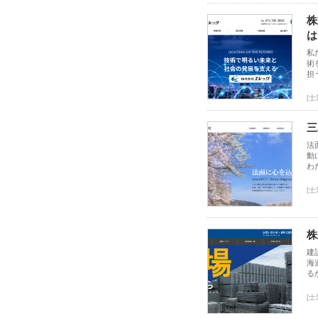
株
は
私
術
担
[
三
法
動
わ
[
株
建
海
る
[