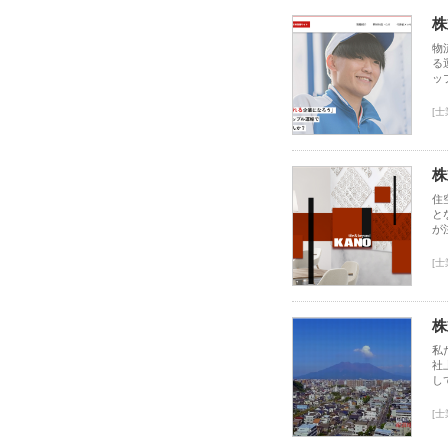
株
物
る
ッ
[
株
住
と
が
[
株
私
社
し
[