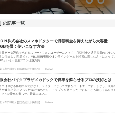
] の記事一覧
ＣＮ株式会社のスマホドクターで月額料金を抑えながら大容量
0GBを賢く使いこなす方法
容量データ通信を求めるスマートフォンユーザーにとって、月額料金と通信容量のバラン
常に悩ましい問題です。特に動画視聴やオンラインゲームを頻繁に楽しむ方々にとって
0GBという大容量プランは魅力的…
士業（専門職種）][公認会計士事務所]
0views
限会社バイクプラザメカドックで愛車を蘇らせるプロの技術とは
イクは単なる移動手段ではなく、ライダーにとって大切なパートナーです。しかし、長年
用や経年劣化によって性能が落ちたり、トラブルが発生したりすることも珍しくありま
。そんな愛車を蘇らせ、最高のコン…
士業（専門職種）][公認会計士事務所]
0views