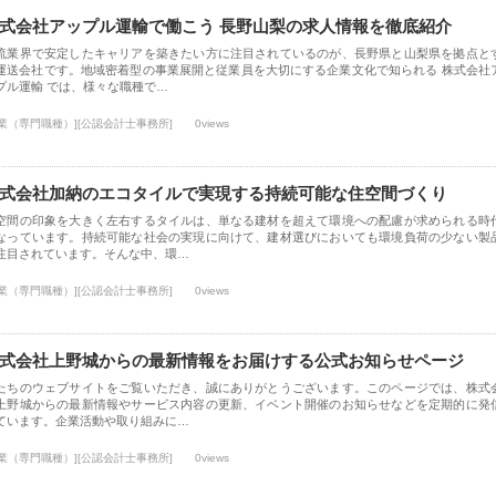
式会社アップル運輸で働こう 長野山梨の求人情報を徹底紹介
流業界で安定したキャリアを築きたい方に注目されているのが、長野県と山梨県を拠点と
運送会社です。地域密着型の事業展開と従業員を大切にする企業文化で知られる 株式会社
プル運輸 では、様々な職種で…
士業（専門職種）][公認会計士事務所]
0views
式会社加納のエコタイルで実現する持続可能な住空間づくり
空間の印象を大きく左右するタイルは、単なる建材を超えて環境への配慮が求められる時
なっています。持続可能な社会の実現に向けて、建材選びにおいても環境負荷の少ない製
注目されています。そんな中、環…
士業（専門職種）][公認会計士事務所]
0views
式会社上野城からの最新情報をお届けする公式お知らせページ
たちのウェブサイトをご覧いただき、誠にありがとうございます。このページでは、株式
上野城からの最新情報やサービス内容の更新、イベント開催のお知らせなどを定期的に発
ています。企業活動や取り組みに…
士業（専門職種）][公認会計士事務所]
0views