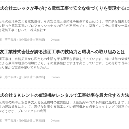
式会社エレックが手がける電気工事で安全な街づくりを実現する
たちの生活を支える電気設備。その安全性と信頼性を確保するためには、専門的な知識と
を持った電気工事のプロフェッショナルの存在が不可欠です。都市インフラの重要な一翼
う電気工事において、株式会社エ…
士業（専門職種）][公認会計士事務所]
0views
友工業株式会社が誇る法面工事の技術力と環境への取り組みとは
面工事は、自然災害から私たちの生活を守る重要な役割を担っています。特に近年の気候
による豪雨や地震の増加により、その重要性はますます高まっています。この分野で長年
たり確かな実績を築いてきたのが…
士業（専門職種）][公認会計士事務所]
0views
式会社ＳＫレントの仮設機材レンタルで工事効率を最大化する方
設現場の効率と安全を支える仮設機材の重要性は、工期短縮やコスト削減に直結します。
道の建設業界において、適切な足場や支保工などの仮設機材を必要なタイミングで調達で
かどうかが、プロジェクトの成否…
士業（専門職種）][公認会計士事務所]
0views