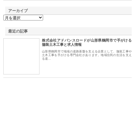
アーカイブ
最近の記事
株式会社アドバンスロードが山形県鶴岡市で手がける
舗装土木工事と求人情報
山形県鶴岡市で地域の道路基盤を支える企業として、舗装工事や
土木工事を手がける専門会社があります。地域住民の生活を支え
る道…
る舗
ホクシン設備株式会社が手がけ
株式会社東京シー・エム・シー
株
る給排水空調消火設備工事の実
のGISインフラ管理システム導
か