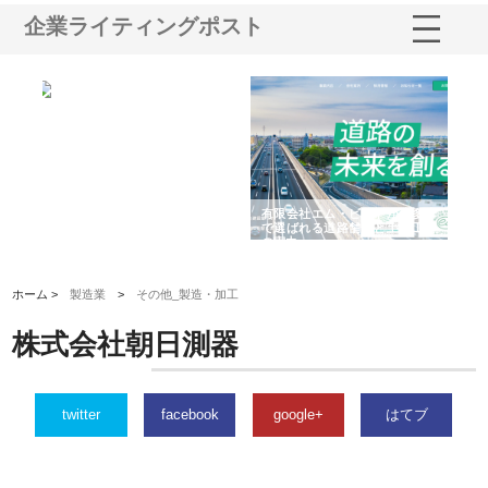
企業ライティングポスト
選ば
株式会社名神精工の最新ニュー
有限会社エム・ビルドが南多摩
有
ルの
スリリース一覧と注目トピック
で選ばれる道路舗装と土木工事
ネ
の実力
ホーム >
製造業
>
その他_製造・加工
株式会社朝日測器
twitter
facebook
google+
はてブ