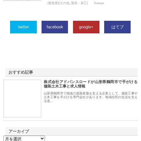
[製造業][その他_製造・加工]
0views
twitter
facebook
google+
はてブ
おすすめ記事
株式会社アドバンスロードが山形県鶴岡市で手がける
1
舗装土木工事と求人情報
山形県鶴岡市で地域の道路基盤を支える企業として、舗装工事や
土木工事を手がける専門会社があります。地域住民の生活を支え
る道…
アーカイブ