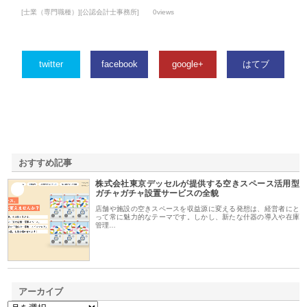
[士業（専門職種）][公認会計士事務所]
0views
twitter
facebook
google+
はてブ
おすすめ記事
株式会社東京デッセルが提供する空きスペース活用型
1
ガチャガチャ設置サービスの全貌
店舗や施設の空きスペースを収益源に変える発想は、経営者にと
って常に魅力的なテーマです。しかし、新たな什器の導入や在庫
管理…
アーカイブ