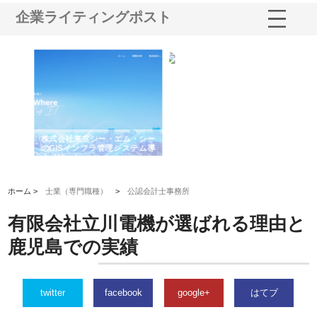
企業ライティングポスト
がけ
株式会社東京シー・エム・シー
株式会社アクアスペースが水中
株
の実
のGISインフラ管理システム導
から陸上まで一貫施工できる理
れ
入メリット
由
強
ホーム >
士業（専門職種）
>
公認会計士事務所
有限会社立川電機が選ばれる理由と
鹿児島での実績
twitter
facebook
google+
はてブ