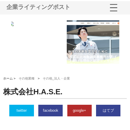
企業ライティングポスト
シー
株式会社アクアスペースが水中
株式会社地盤調査事務所が選ば
株
ム導
から陸上まで一貫施工できる理
れ続ける理由と建設コンサルの
ス
由
強み
ホーム >
その他業種
>
その他_法人・企業
株式会社H.A.S.E.
twitter
facebook
google+
はてブ