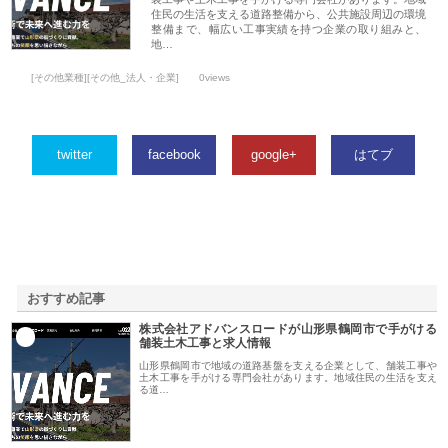
住民の生活を支える道路整備から、公共施設周辺の環境
整備まで、幅広い工事実績を持つ企業の取り組みと、
地…
[その他業種][その他_法人・企業]
0views
twitter
facebook
google+
はてブ
おすすめ記事
株式会社アドバンスロードが山形県鶴岡市で手がける
1
舗装土木工事と求人情報
山形県鶴岡市で地域の道路基盤を支える企業として、舗装工事や
土木工事を手がける専門会社があります。地域住民の生活を支え
る道…