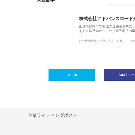
関連記事
株式会社アドバンスロード
山形県鶴岡市で地域の道路基盤を支
える道路整備から、公共施設周辺の
[その他業種][その他_法人・企業]
0vi
twitter
facebook
企業ライティングポスト