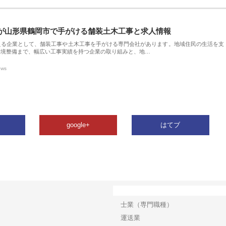
が山形県鶴岡市で手がける舗装土木工事と求人情報
える企業として、舗装工事や土木工事を手がける専門会社があります。地域住民の生活を支
環境整備まで、幅広い工事実績を持つ企業の取り組みと、地…
ews
google+
はてブ
カテゴリー
士業（専門職種）
運送業