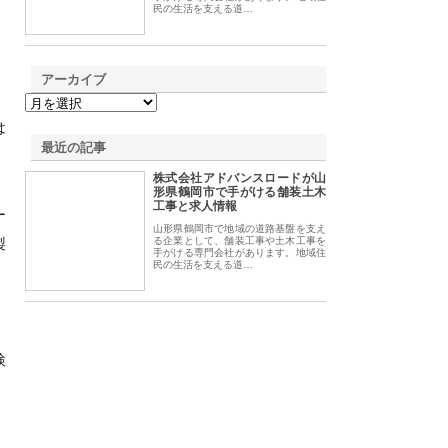
民の生活を支える道…
アーカイブ
。
は
最近の記事
株式会社アドバンスロードが山
形県鶴岡市で手がける舗装土木
工事と求人情報
ー
山形県鶴岡市で地域の道路基盤を支え
製
る企業として、舗装工事や土木工事を
手がける専門会社があります。地域住
民の生活を支える道…
、
検