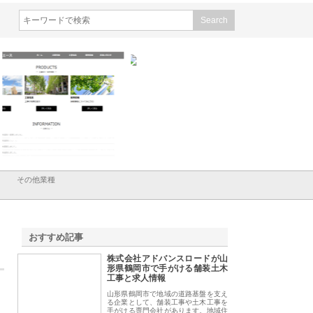
会社メタルエースの企業サ
株式会社ＣＳＡの事業内容と強
株式会社山形道路が
が提供する充実した情報内
みを徹底解説
装工事と土木技術の
は
その他業種
おすすめ記事
株式会社アドバンスロードが山
1
形県鶴岡市で手がける舗装土木
工事と求人情報
山形県鶴岡市で地域の道路基盤を支え
る企業として、舗装工事や土木工事を
手がける専門会社があります。地域住