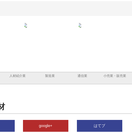
ーショ
庭楽株式会社が知多半島と三河
株式会社ナツハラが建設と鋲螺
株式
める資
と名古屋で叶える理想の外構空
で滋賀の暮らしを支える理由
イト
間
容と
人材紹介業
製造業
通信業
小売業・販売業
材
google+
はてブ