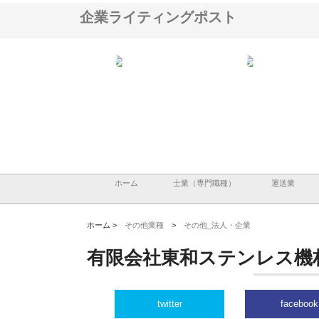
企業ライティングポスト
翔栄が草津市で担う建
株式会社ＯＮＯｃｏｍｐａｎｙ
株式会社アセットイノベ
事の現場力と信頼性
が岡山から広域配送を実現でき
ンのワンルーム投資で始
る理由
産形成と老後準備
ホーム
士業（専門職種）
運送業
ホーム >
その他業種
>
その他_法人・企業
有限会社東和ステンレス機
twitter
facebook