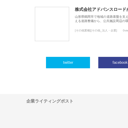
株式会社アドバンスロード
山形県鶴岡市で地域の道路基盤を支
える道路整備から、公共施設周辺の
[その他業種][その他_法人・企業]
0vi
twitter
facebook
企業ライティングポスト