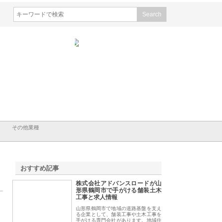
会社メタルエースの企業サ
株式会社ＣＳＡの事業内容と強
株式会社山形道路が
が提供する充実した情報内
みを徹底解説
装工事と土木技術の
は
その他業種
おすすめ記事
株式会社アドバンスロードが山
1
形県鶴岡市で手がける舗装土木
工事と求人情報
山形県鶴岡市で地域の道路基盤を支え
る企業として、舗装工事や土木工事を
手がける専門会社があります。地域住