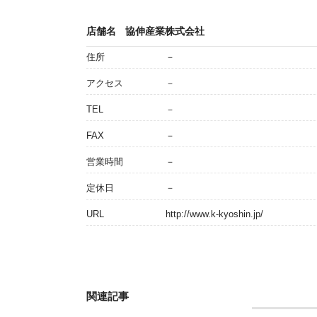
店舗名
協伸産業株式会社
住所
－
アクセス
－
TEL
－
FAX
－
営業時間
－
定休日
－
URL
http://www.k-kyoshin.jp/
関連記事