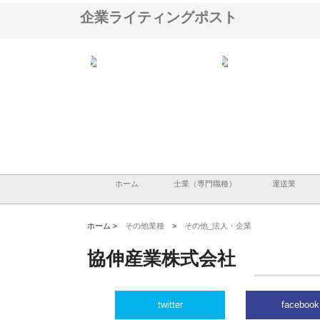
企業ライティングポスト
翔栄が草津市で担う建
株式会社ＯＮＯｃｏｍｐａｎｙ
株式会社アセットイノベ
事の現場力と信頼性
が岡山から広域配送を実現でき
ンのワンルーム投資で始
る理由
産形成と老後準備
ホーム
士業（専門職種）
運送業
ホーム >
その他業種
>
その他_法人・企業
協伸産業株式会社
twitter
facebook