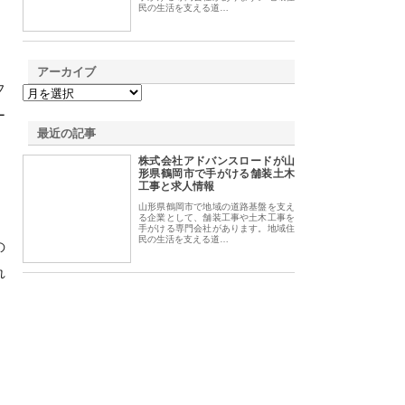
民の生活を支える道…
アーカイブ
フ
ー
最近の記事
株式会社アドバンスロードが山
形県鶴岡市で手がける舗装土木
工事と求人情報
山形県鶴岡市で地域の道路基盤を支え
る企業として、舗装工事や土木工事を
手がける専門会社があります。地域住
民の生活を支える道…
の
れ