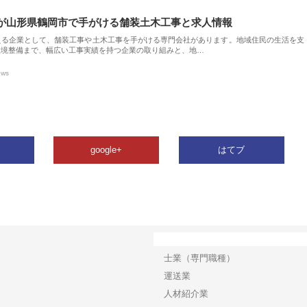
が山形県鶴岡市で手がける舗装土木工事と求人情報
える企業として、舗装工事や土木工事を手がける専門会社があります。地域住民の生活を支
環境整備まで、幅広い工事実績を持つ企業の取り組みと、地…
ews
google+
はてブ
カテゴリー
士業（専門職種）
運送業
人材紹介業