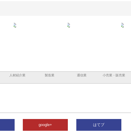
ーショ
庭楽株式会社が知多半島と三河
株式会社ナツハラが建設と鋲螺
株式
める資
と名古屋で叶える理想の外構空
で滋賀の暮らしを支える理由
イト
間
容と
人材紹介業
製造業
通信業
小売業・販売業
google+
はてブ