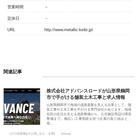
営業時間
－
定休日
－
URL
http://www.metallic-keibi.jp/
関連記事
株式会社アドバンスロードが山形県鶴岡
市で手がける舗装土木工事と求人情報
山形県鶴岡市で地域の道路基盤を支える企業として、舗
装工事や土木工事を手がける専門会社があります。地域
住民の生活を支える道路整備から、公共施設周辺の環境
整備まで、幅広い工事実績を持つ企業の取り組みと、
地…
[その他業種][その他_法人・企業]
0views