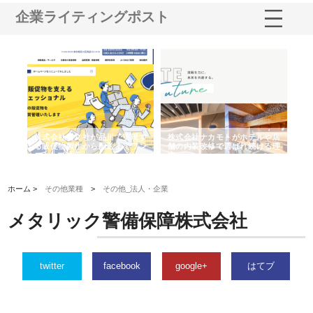
企業ライティングポスト
ノー
株式会社耕文社が品川で実現す
株式会社ナカモトがホテルや店
株
の専
る販促物製作から配送までワン
舗の内装改修で選ばれ続ける理
れ
ストップ対応
由
強
ホーム >
その他業種
>
その他_法人・企業
メタリック警備保障株式会社
twitter
facebook
google+
はてブ