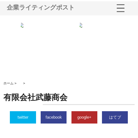
企業ライティングポスト
水中
株式会社地盤調査事務所が選ば
株式会社名神精工の最新ニュー
有
る理
れ続ける理由と建設コンサルの
スリリース一覧と注目トピック
で
強み
の
ホーム >
>
有限会社武藤商会
twitter
facebook
google+
はてブ